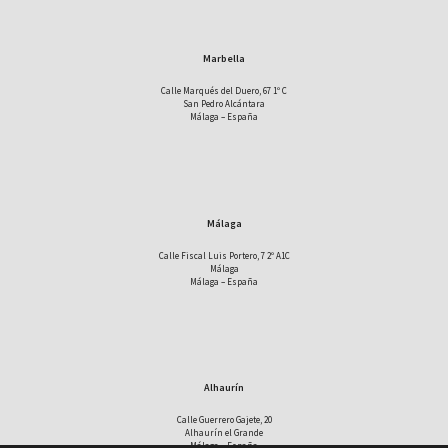
Marbella
Calle Marqués del Duero, 67 1º C
San Pedro Alcántara
Málaga – España
Málaga
Calle Fiscal Luis Portero, 7 2º A1C
Málaga
Málaga – España
Alhaurín
Calle Guerrero Gajete, 20
Alhaurín el Grande
Málaga – España